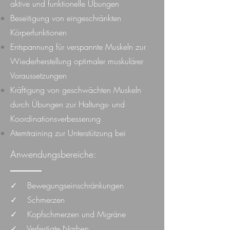
aktive und funktionelle Übungen
Beseitigung von eingeschränkten
Körperfunktionen
Entspannung für verspannte Muskeln zur
Wiederherstellung optimaler muskulärer
Voraussetzungen
Kräftigung von geschwächten Muskeln
durch Übungen zur Haltungs- und
Koordinationsverbesserung
Atemtraining zur Unterstützung bei
Atemwegserkrankungen (Dehnungen,
Anwendungsbereiche:
Lockerung, Mobilisation, Sekretlösung,
Erleichterung der Atmung)
✓ Bewegungseinschränkungen
✓ Schmerzen
✓ Kopfschmerzen und Migräne
✓ Verfestigte Narben