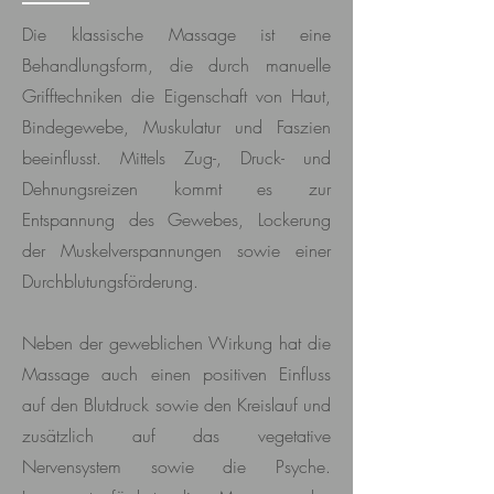
Die klassische Massage ist eine
Behandlungsform, die durch manuelle
Grifftechniken die Eigenschaft von Haut,
Bindegewebe, Muskulatur und Faszien
beeinflusst. Mittels Zug-, Druck- und
Dehnungsreizen kommt es zur
Entspannung des Gewebes, Lockerung
der Muskelverspannungen sowie einer
Durchblutungsförderung.
Neben der geweblichen Wirkung hat die
Massage auch einen positiven Einfluss
auf den Blutdruck sowie den Kreislauf und
zusätzlich auf das vegetative
Nervensystem sowie die Psyche.