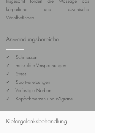
Insgesamt fördert die Massage das
körperliche und psychische
Wohlbefinden.
Anwendungsbereiche:
✓ Schmerzen
✓ muskuläre Verspannungen
✓ Stress
✓ Sportverletzungen
✓ Verfestigte Narben
✓ Kopfschmerzen und Migräne
Kiefergelenksbehandlung