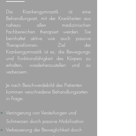
Die Krankengymnastik ist eine
Behandlungsart, mit der Krankheiten aus
nahezu allen medizinischen
Fachbereichen therapiert werden. Sie
beinhaltet aktive wie auch passive
Therapieformen. Ziel der
Krankengymnastik ist es, die Bewegungs-
und Funktionsfähigkeit des Körpers zu
erhalten, wiederherzustellen und zu
verbessern.
Je nach Beschwerdebild des Patienten
kommen verschiedene
Behandlungsarten
in Frage:
Verringerung von Versteifungen und
Schmerzen durch passive Mobilisation
Verbesserung der Beweglichkeit durch